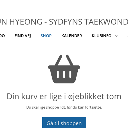
UN HYEONG - SYDFYNS TAEKWON
NDO
FIND VEJ
SHOP
KALENDER
KLUBINFO
Din kurv er lige i øjeblikket tom
Du skal lige shoppe lidt, før du kan fortsætte.
Gå til shoppen