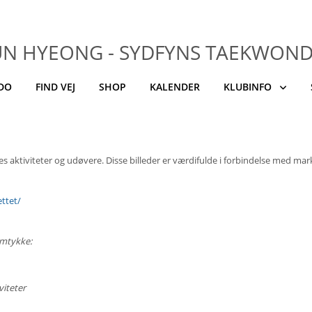
UN HYEONG - SYDFYNS TAEKWON
NDO
FIND VEJ
SHOP
KALENDER
KLUBINFO
 aktiviteter og udøvere. Disse billeder er værdifulde i forbindelse med mar
ttet/
amtykke:
viteter