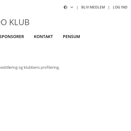
|
BLIV MEDLEM
|
LOG IND
DO KLUB
SPONSORER
KONTAKT
PENSUM
kedsføring og klubbens profilering.