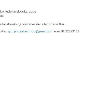
. lukkede facebookgruppe
ide
e facebook- og hjemmesider eller tidsskrifter.
taktes
sydfynstaekwondo@gmail.com
eller tlf. 22323133