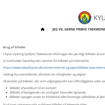
KY
JEG VIL GERNE PRØVE TAEKWO
Brug af billeder
I Kyun Hyeong Sydfyns Taekwondo Klub tages der jævnligt billeder af vores
Vi overholder Datatilsynets rammer for billeder på Internettet.
https://www.datatilsynet.dk/emner/internet-og-apps/billeder-paa-interne
Uddrag fra ovenstående, afsnittet om rettigheder og pligter:
Eksempler på billeder, der som udgangspunkt kan offentliggøres uden s
Billeder af publikum til en koncert
Billeder af besøgende i en zoologisk have eller lignende
Billeder optaget under en fritidsklub eller forenings udfoldelse af akti
Vi vil som udgangspunkt publicere billeder på følgende sider: