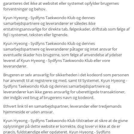
garanteres det ikke at websitet eller systemet opfylder brugernes
forventninger og behov.
Kyun Hyeong - Sydfyns Taekwondo Klub og dennes
samarbejdspartnere og leverandører er således ikke
erstatningsansvarlige for direkte tab, følgeskader, driftstab som følge af
fejl i systemet, teksten eller lignende.
Kyun Hyeong - Sydfyns Taekwondo Klub og dennes
samarbejdspartnere og leverandører påtager sig intet ansvar for
eventuelle skader hos brugerne, som følge af anvendelse af ydelser
leveret af Kyun Hyeong - Sydfyns Taekwondo Klub eller vore
leverandører.
Brugeren er selv ansvarlig for sikkerheden i det kodeord som personen
har anvendt til at registrere sig med, samt til Systemet. Kyun Hyeong -
Sydfyns Taekwondo Klub og dennes samarbejdspartnere og
leverandører kan ikke gøres ansvarlig for uberettigede transaktioner,
der indgås ved brug af brugerens navn og kodeord.
Ethvert link til en samarbejdspartner, leverandør eller tredjemands
hjemmeside er uden ansvar.
Kyun Hyeong - Sydfyns Taekwondo Klub tilstræber at sikre at de givne
oplysninger på dette website er korrekte, dog lover vi ikke at de er
præcis, fuldstændige eller opdateret. Kyun Hyeong - Sydfyns