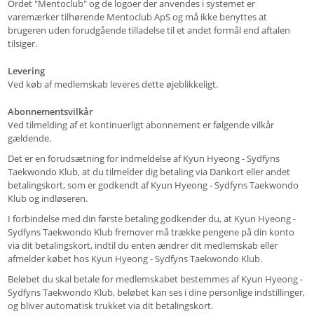
Ordet "Mentoclub" og de logoer der anvendes i systemet er
varemærker tilhørende Mentoclub ApS og må ikke benyttes at
brugeren uden forudgående tilladelse til et andet formål end aftalen
tilsiger.
Levering
Ved køb af medlemskab leveres dette øjeblikkeligt.
Abonnementsvilkår
Ved tilmelding af et kontinuerligt abonnement er følgende vilkår
gældende.
Det er en forudsætning for indmeldelse af Kyun Hyeong - Sydfyns
Taekwondo Klub, at du tilmelder dig betaling via Dankort eller andet
betalingskort, som er godkendt af Kyun Hyeong - Sydfyns Taekwondo
Klub og indløseren.
I forbindelse med din første betaling godkender du, at Kyun Hyeong -
Sydfyns Taekwondo Klub fremover må trække pengene på din konto
via dit betalingskort, indtil du enten ændrer dit medlemskab eller
afmelder købet hos Kyun Hyeong - Sydfyns Taekwondo Klub.
Beløbet du skal betale for medlemskabet bestemmes af Kyun Hyeong -
Sydfyns Taekwondo Klub, beløbet kan ses i dine personlige indstillinger,
og bliver automatisk trukket via dit betalingskort.