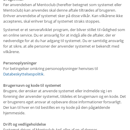
Før anvendelsen af Mentoclub (herefter betegnet som systemet eller
Mentoclub) kan anvendes skal denne aftale tiltrædes af brugeren.
Enhver anvendelse af systemet sker på disse vilkår. Kan vilkårene ikke
accepteres, skal enhver brug af systemet straks stoppes.
Systemet er et serverafviklet program, der bliver stillet til rådighed som
en online service. Du er ansvarlig for at indgå alle de aftaler, der er
nødvendige for at du har adgang til systemet. Du er samtidig ansvarlig
for at sikre, at alle personer der anvender systemet er bekendt med
vilkårene.
Personoplysninger
For betingelser omkring personoplysninger henvises til
Databeskyttelsespolitik
.
Brugernavn og kode til systemet
Brugere, der ønsker at anvende systemet eller indmelde sig i en
forening der anvender systemet, tildeles et brugernavn og en kode. Det
er brugerens eget ansvar at opbevare disse informationer forsvarligt.
Der kan til hver en tid bestilles en ny kode på den pågældende
hjemmeside.
Drift og vedligeholdelse
Systemet drives af Mentoclub ApS eller af en af dennes