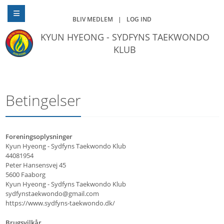
BLIV MEDLEM
|
LOG IND
KYUN HYEONG - SYDFYNS TAEKWONDO
KLUB
Betingelser
Foreningsoplysninger
Kyun Hyeong - Sydfyns Taekwondo Klub
44081954
Peter Hansensvej 45
5600 Faaborg
Kyun Hyeong - Sydfyns Taekwondo Klub
sydfynstaekwondo@gmail.com
https://www.sydfyns-taekwondo.dk/
Brugsvilkår